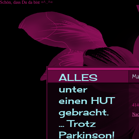
Schön, dass Du da bist =^..^=
ALLES
M
unter
einen HUT
414
gebracht.
Nac
... Trotz
Parkinson!