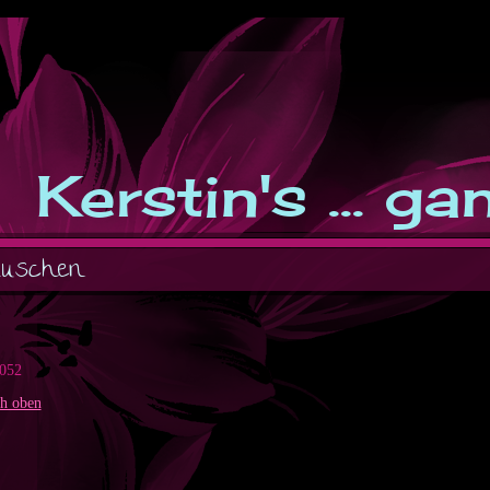
Kerstin's ... g
äuschen
052
h oben