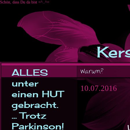
Schön, dass Du da bist =^..^=
Kers
ALLES
Warum?
unter
10.07.2016
einen HUT
gebracht.
... Trotz
Parkinson!