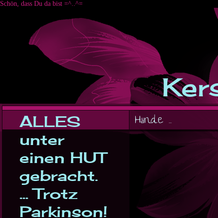
Schön, dass Du da bist =^..^=
Kers
ALLES
Hände ...
unter
einen HUT
gebracht.
... Trotz
Parkinson!