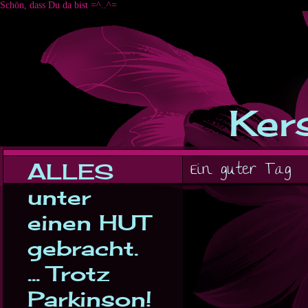
Schön, dass Du da bist =^..^=
Kers
ALLES
Ein guter Tag
unter
einen HUT
gebracht.
... Trotz
Parkinson!