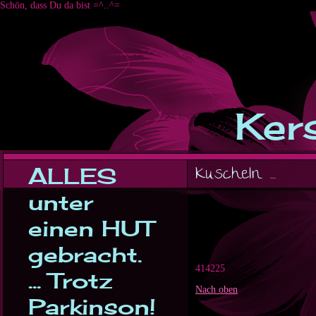
Schön, dass Du da bist =^..^=
Kers
ALLES
Kuscheln ....
unter
einen HUT
gebracht.
414225
... Trotz
Nach oben
Parkinson!