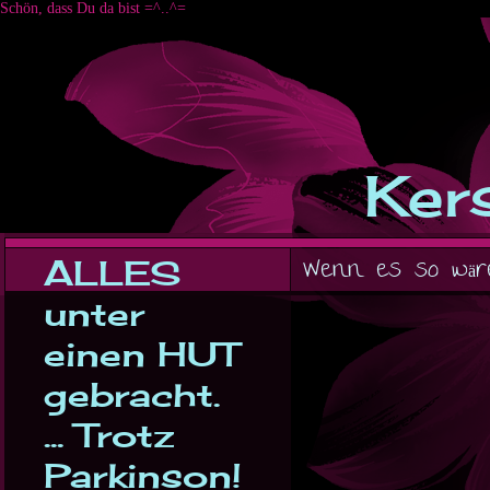
Schön, dass Du da bist =^..^=
Kers
ALLES
Wenn es so wäre 
unter
einen HUT
gebracht.
... Trotz
Parkinson!